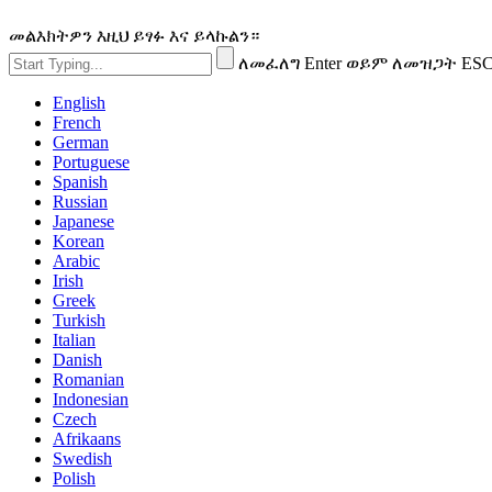
መልእክትዎን እዚህ ይፃፉ እና ይላኩልን።
ለመፈለግ Enter ወይም ለመዝጋት ES
English
French
German
Portuguese
Spanish
Russian
Japanese
Korean
Arabic
Irish
Greek
Turkish
Italian
Danish
Romanian
Indonesian
Czech
Afrikaans
Swedish
Polish