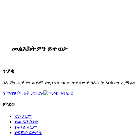
መልእክትዎን ይተዉ፦
ጥያቄ
ስለ ምርቶቻችን ወይም የዋጋ ዝርዝርዎ ጥያቄዎች ካሉዎት እባክዎን ኢሜልዎን
ለማስገባት ጠቅ ያድርጉ
ምደባ
ሮክ አርም
የመዶሻ ክንድ
የቱነል አርም
የፍጆታ ዕቃዎች