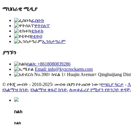
ማህበራዊ ሚዲያ
ፌስቡክ
ዋትስአፕ
ቲክቶክ
ዩቲዩብ
ኢንስታግራም
ያግኙን
ስልክ: +8618080839286
Email: info@kyzcrockarm.com
No.390፣ ክፍል 1፣ Huajin Avenue፣ Qingbaijiang Dist
© የቅጂ መብት - 2010-2025፡ መብቱ በህግ የተጠበቀ ነው።
የጣቢያ ካርታ
-
A
የአልማዝ ክንድ
,
የአልማዝ ቁፋሮ ክንድ
,
ለመቆፈሪያ የሚሆን የድንጋይ ቀዳጅ
ስልክ
ስልክ