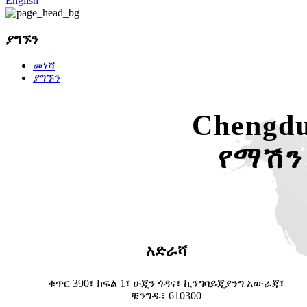
English
ያግኙን
መነሻ
ያግኙን
Chengdu
የማሽን 
አድራሻ
ቁጥር 390፣ ክፍል 1፣ ሁጂን ጎዳና፣ ኪንግባይጂያንግ አውራጃ፣
ቼንግዱ፣ 610300