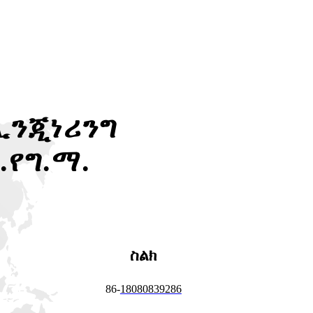
 ኢንጂነሪንግ
.የግ.ማ.
ስልክ
86-
18080839286