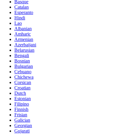
Basque
Catalan
Esperanto
Hindi
Lao
Albanian
Amharic
Armenian
Azerbaijani
Belarusian
Bengali
Bosnian
Bulgarian
Cebuano
Chichewa
Corsican
Croatian
Dutch
Estonian
Filipino
Finnish
Frisian
Galician
Georgian
Gujarati