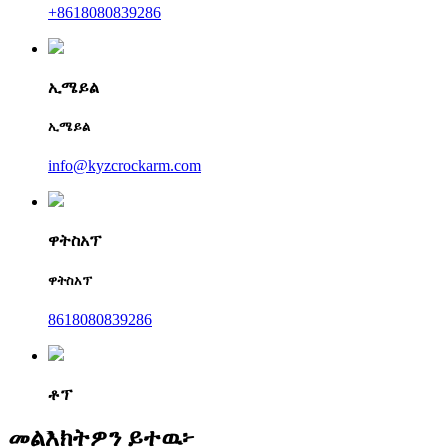
+8618080839286
ኢሜይል
ኢሜይል
info@kyzcrockarm.com
ዋትስአፕ
ዋትስአፕ
8618080839286
ቶፕ
መልእክትዎን ይተዉ፦