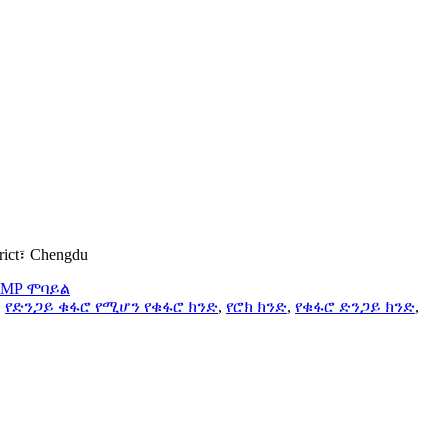
rict፣ Chengdu
MP ሞባይል
,
የድንጋይ ቁፋሮ የሚሆን የቁፋሮ ክንድ
,
የሮክ ክንድ
,
የቁፋሮ ድንጋይ ክንድ
,