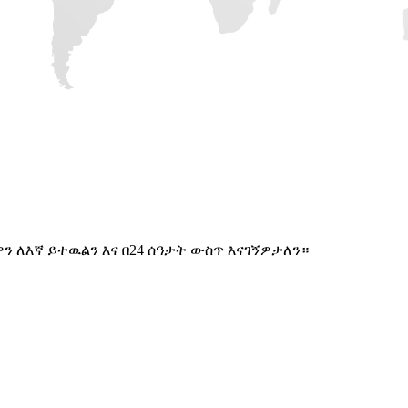
 ለእኛ ይተዉልን እና በ24 ሰዓታት ውስጥ እናገኝዎታለን።