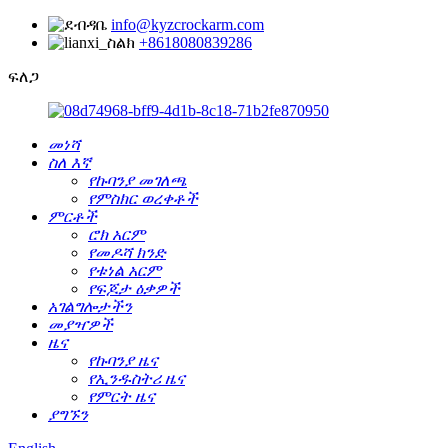
info@kyzcrockarm.com
+8618080839286
ፍለጋ
መነሻ
ስለ እኛ
የኩባንያ መገለጫ
የምስክር ወረቀቶች
ምርቶች
ሮክ አርም
የመዶሻ ክንድ
የቱነል አርም
የፍጆታ ዕቃዎች
አገልግሎታችን
መያዣዎች
ዜና
የኩባንያ ዜና
የኢንዱስትሪ ዜና
የምርት ዜና
ያግኙን