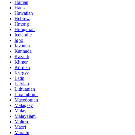
Haitian
Hausa
Hawaiian
Hebrew
Hmong
Hungarian
Icelandic
Igbo
Javanese
Kannada
Kazakh
Khmer
Kurdish
Kyrgyz
Latin
Latvian
Lithuanian
Luxembou..
Macedonian
Malagasy
Malay
Malayalam
Maltese
Maori
Marathi