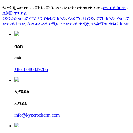
© የቅጂ መብት - 2010-2025፡ መብቱ በህግ የተጠበቀ ነው።
የጣቢያ ካርታ
-
AMP ሞባይል
የድንጋይ ቁፋሮ የሚሆን የቁፋሮ ክንድ
,
የአልማዝ ክንድ
,
የሮክ ክንድ
,
የቁፋሮ
ድንጋይ ክንድ
,
ለመቆፈሪያ የሚሆን የድንጋይ ቀዳጅ
,
የአልማዝ ቁፋሮ ክንድ
,
ስልክ
ስልክ
+8618080839286
ኢሜይል
ኢሜይል
info@kyzcrockarm.com