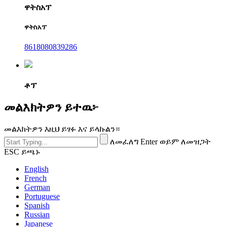
ዋትስአፕ
ዋትስአፕ
8618080839286
ቶፕ
መልእክትዎን ይተዉ፦
መልእክትዎን እዚህ ይፃፉ እና ይላኩልን።
ለመፈለግ Enter ወይም ለመዝጋት
ESC ይጫኑ
English
French
German
Portuguese
Spanish
Russian
Japanese