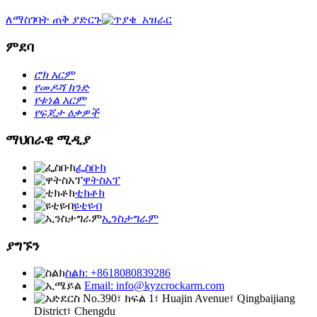
ለማስገባት ጠቅ ያድርጉ
ምደባ
ሮክ አርም
የመዶሻ ክንድ
የቱነል አርም
የፍጆታ ዕቃዎች
ማህበራዊ ሚዲያ
ፌስቡክ
ዋትስአፕ
ቲክቶክ
ዩቲዩብ
ኢንስታግራም
ያግኙን
ስልክ: +8618080839286
Email: info@kyzcrockarm.com
No.390፣ ክፍል 1፣ Huajin Avenue፣ Qingbaijiang
District፣ Chengdu