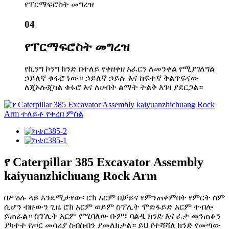
የፐርማፍሮስት መግረዝ
04
የፐርማፍሮስት መግረዝ
የኪንግ ኮንግ ክንድ በተለይ የቀዘቀዘ አፈርን ለመንቀል የሚያገለግል
ኃይለኛ ቁፋሮ ነው። ኃይለኛ ኃይሉ እና ከፍተኛ ቅልጥፍናው
ለጂኦሎጂካል ቁፋሮ እና ለሀብት ልማት ትልቅ እገዛ ያደርጋል።
የ Caterpillar 385 Excavator Assembly
kaiyuanzhichuang Rock Arm
በሥዕሉ ላይ እንደሚታየው፡ ሮክ አርም በቻይና የምንጠቀምበት የምርት ስም
ሲሆን ብዙውን ጊዜ ሮክ አርም ወይም ስፕሊት ሞድፋይድ አርም ተብሎ
ይጠራል። ስፕሊት አርም የሚባለው ቡም፣ ባልዲ ክንድ እና ፈታ መንጠቆን
ያካተተ የጦር መሳሪያ ስብስብን ያመለክታል። ይህ የተሻሻለ ክንድ የመጣው