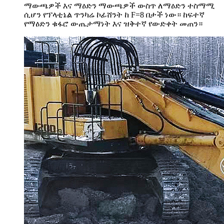
ማውጫዎች እና ማዕድን ማውጫዎች ውስጥ ለማዕድን ተስማሚ
ሲሆን የፕላቲኔል ጥንካሬ ኮፊሸንት ከ F=8 በታች ነው። ከፍተኛ
የማዕድን ቁፋሮ ውጤታማነት እና ዝቅተኛ የውድቀት መጠን።