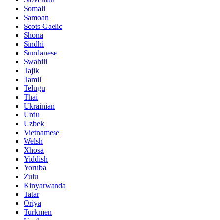
Somali
Samoan
Scots Gaelic
Shona
Sindhi
Sundanese
Swahili
Tajik
Tamil
Telugu
Thai
Ukrainian
Urdu
Uzbek
Vietnamese
Welsh
Xhosa
Yiddish
Yoruba
Zulu
Kinyarwanda
Tatar
Oriya
Turkmen