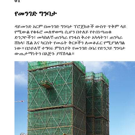
01
የመንገድ ግንባታ
ዳይመንድ አርም በመንገድ ግንባታ ፕሮጀክቶች ውስጥ ጥቅም ላይ
የሚውል የቁፋሮ መለዋወጫ ሲሆን በተለይ የተሰነጣጠቁ
ድንጋዮችን፣ መካከለኛ-ጠንካራ የንፋስ ቅሪተ አካላትን፣ ጠንካራ
ሸክላ፣ ሼል እና ካርስት የመሬት ቅርጾችን ለመቆፈር የሚያገለግል
ነው። በኃይለኛ ተግባሩ ምክንያት የመንገድ ሰባሪ የድንጋይ ግንባታ
ውጤታማነትን በእጅጉ ያሻሽላል።