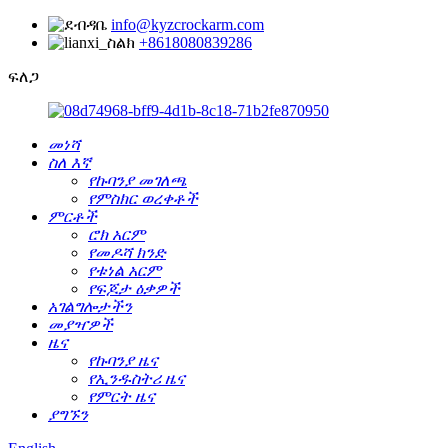
info@kyzcrockarm.com
+8618080839286
ፍለጋ
መነሻ
ስለ እኛ
የኩባንያ መገለጫ
የምስክር ወረቀቶች
ምርቶች
ሮክ አርም
የመዶሻ ክንድ
የቱነል አርም
የፍጆታ ዕቃዎች
አገልግሎታችን
መያዣዎች
ዜና
የኩባንያ ዜና
የኢንዱስትሪ ዜና
የምርት ዜና
ያግኙን