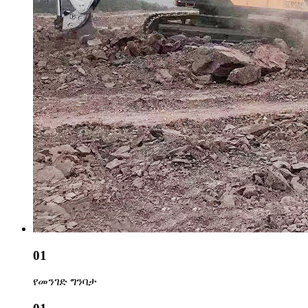
01
የመንገድ ግንባታ