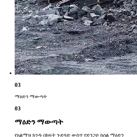
03
ማዕድን ማውጣት
03
ማዕድን ማውጣት
የአልማዝ ክንዱ በክፍት ጉድጓድ ውስጥ የድንጋይ ከሰል ማዕድን