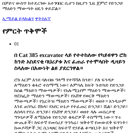
በቻይና ውስጥ ከተደረገው አተገባበር ሲሆን ከዚያን ጊዜ ጀምሮ የድንጋይ
ማዕድን ማውጣት ዘዴን ቀይሯል።
ኢሜይል ይላኩልን
ዋትስአፕ
የምርት ጥቅሞች
01
በ Cat 385 excavator ላይ የተተከለው የካይዩዋን ሮክ
ክንድ አስደናቂ ባህሪያቱ እና ፈጠራ የተሞላበት ዲዛይን
ስላለው በእውነት ልዩ ያደርገዋል።
ሮክ አርም እንደ ባለብዙ ዓላማ የተሻሻለ ክንድ፣ ያለ ፍንዳታ
ለማዕድን ቁፋሮ ተስማሚ ነው፣ ለምሳሌ ክፍት ጉድጓድ የድንጋይ
ከሰል ማዕድን ማውጫዎች፣ የአሉሚኒየም ማዕድን ማውጫዎች፣
የፎስፌት ማዕድን ማውጫዎች፣ የአሸዋ የወርቅ ማዕድን
ማውጫዎች፣ የኳርትዝ ማዕድን ማውጫዎች፣ ወዘተ። እንዲሁም
እንደ ጠንካራ ሸክላ፣ የአየር ሁኔታ የተፈጠረ ድንጋይ፣ ሼል፣ ድንጋይ፣
ለስላሳ የኖራ ድንጋይ፣ የአሸዋ ድንጋይ፣ ወዘተ ላሉ መሰረታዊ
ግንባታዎች ለሚከሰቱ የድንጋይ ቁፋሮዎች ተስማሚ ነው። ጥሩ
ውጤቶች፣ ከፍተኛ የመሳሪያ ጥንካሬ፣ ዝቅተኛ የመውደቅ ፍጥነት፣
ከመዶሻዎች ጋር ሲነጻጸር ከፍተኛ የኃይል ቆጣቢነት እና ዝቅተኛ