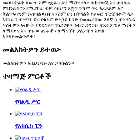
መስክ ትልቅ ለውጥ አምጥቷል። ይህ ማሽን የላቀ ቴክኖሎጂ እና ጠንካራ
ምህንድስናን የሚያኮራ ብቻ ሳይሆን እጅግ በጣም ጥሩ አፈጻጸም እና
ቅልጥፍናንም ይሰጣል። በትናንሽም ሆነ በትላልቅ የቁፋሮ ፕሮጀክቶች ላይ
እየሰሩ ቢሆንም፣ ይህ የቁፋሮ ድንጋይ ክንድ የመጨረሻው ጓደኛ ሲሆን የስራ
ፍሰትዎን አብዮት ያደርጋል። በካይዩዋን ቁፋሮ ድንጋይ ክንድ ምርታማነትን
ለማሳደግ እና ጥሩ ውጤቶችን ለማግኘት ያለዎትን እድል
እንዳያመልጥዎት!
መልእክትዎን ይተዉ፦
መልእክትዎን እዚህ ይፃፉ እና ይላኩልን።
ተዛማጅ ምርቶች
የባልዲ ሥር
የአክሲስ ፒን