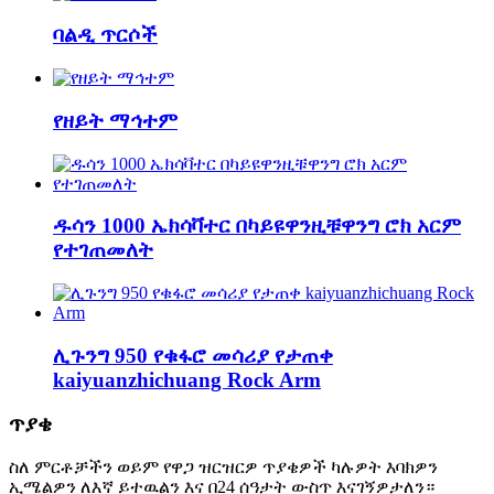
ባልዲ ጥርሶች
የዘይት ማኅተም
ዱሳን 1000 ኤክሳቫተር በካይዩዋንዚቹዋንግ ሮክ አርም
የተገጠመለት
ሊጉንግ 950 የቁፋሮ መሳሪያ የታጠቀ
kaiyuanzhichuang Rock Arm
ጥያቄ
ስለ ምርቶቻችን ወይም የዋጋ ዝርዝርዎ ጥያቄዎች ካሉዎት እባክዎን
ኢሜልዎን ለእኛ ይተዉልን እና በ24 ሰዓታት ውስጥ እናገኝዎታለን።