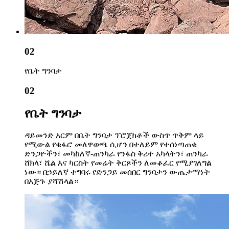
02
የቤት ግንባታ
02
የቤት ግንባታ
ዳይመንድ አርም በቤት ግንባታ ፕሮጀክቶች ውስጥ ጥቅም ላይ
የሚውል የቁፋሮ መለዋወጫ ሲሆን በተለይም የተሰነጣጠቁ
ድንጋዮችን፣ መካከለኛ-ጠንካራ የንፋስ ቅሪተ አካላትን፣ ጠንካራ
ሸክላ፣ ሼል እና ካርስት የመሬት ቅርጾችን ለመቆፈር የሚያገለግል
ነው። በኃይለኛ ተግባሩ የድንጋይ መሰበር ግንባታን ውጤታማነት
በእጅጉ ያሻሽላል።