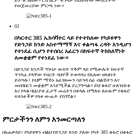
ድምጽ አለው። ሮክ አርም ፍንዳታ የሌለባቸው መሳሪያዎች
የመጀመሪያው ምርጫ ነው።
02
በካርተር 385 ኤክሳቫተር ላይ የተተከለው የካይዩዋን
የድንጋይ ክንድ አስተማማኝ እና ቀልጣፋ ረዳት እንዲሆን
የተነደፈ ሲሆን የተሰበረ አፈርን በከፍተኛ ትክክለኛነት
ለመቋቋም የተነደፈ ነው።
በድንጋይ ክንዶች ግንባታ ውስጥ ጥቅም ላይ የሚውሉት ከፍተኛ
ጥንካሬ ያላቸው የብረት ሳህኖች ተወዳዳሪ የሌለው ዘላቂነት
ይሰጣሉ፣ ይህም ማሽኑ አፈፃፀሙን ሳይጎዳ ሰፊ ብልሽትን እና
መሰባበርን መቋቋም እንደሚችል ያረጋግጣል። ይህ ቁፋሮ ሁለገብነቱ
እና የላቁ ባህሪያቱ ፈታኝ መሬትን በቀላሉ በማለፍ ለሁሉም የቁፋሮ
ፍላጎቶችዎ የላቀ ውጤት ያስገኛል።
ምርታችንን ለምን እንመርጣለን
በአጠቃላይ፣ የካይዩዋን ብልህ የድንጋይ ክንድ ያለው የካት 385 ቁፋሮ በቁፋሮ