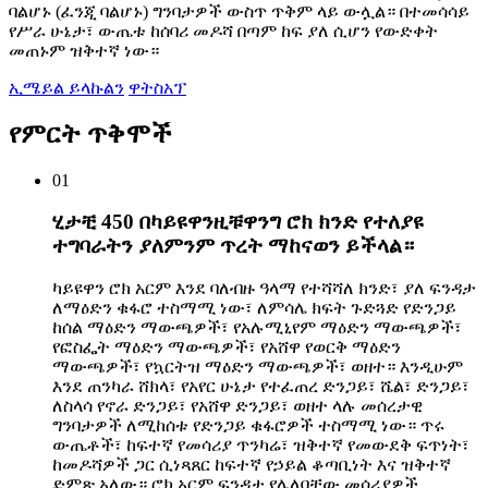
ባልሆኑ (ፈንጂ ባልሆኑ) ግንባታዎች ውስጥ ጥቅም ላይ ውሏል። በተመሳሳይ
የሥራ ሁኔታ፣ ውጤቱ ከሰባሪ መዶሻ በጣም ከፍ ያለ ሲሆን የውድቀት
መጠኑም ዝቅተኛ ነው።
ኢሜይል ይላኩልን
ዋትስአፕ
የምርት ጥቅሞች
01
ሂታቺ 450 በካይዩዋንዚቹዋንግ ሮክ ክንድ የተለያዩ
ተግባራትን ያለምንም ጥረት ማከናወን ይችላል።
ካይዩዋን ሮክ አርም እንደ ባለብዙ ዓላማ የተሻሻለ ክንድ፣ ያለ ፍንዳታ
ለማዕድን ቁፋሮ ተስማሚ ነው፣ ለምሳሌ ክፍት ጉድጓድ የድንጋይ
ከሰል ማዕድን ማውጫዎች፣ የአሉሚኒየም ማዕድን ማውጫዎች፣
የፎስፌት ማዕድን ማውጫዎች፣ የአሸዋ የወርቅ ማዕድን
ማውጫዎች፣ የኳርትዝ ማዕድን ማውጫዎች፣ ወዘተ። እንዲሁም
እንደ ጠንካራ ሸክላ፣ የአየር ሁኔታ የተፈጠረ ድንጋይ፣ ሼል፣ ድንጋይ፣
ለስላሳ የኖራ ድንጋይ፣ የአሸዋ ድንጋይ፣ ወዘተ ላሉ መሰረታዊ
ግንባታዎች ለሚከሰቱ የድንጋይ ቁፋሮዎች ተስማሚ ነው። ጥሩ
ውጤቶች፣ ከፍተኛ የመሳሪያ ጥንካሬ፣ ዝቅተኛ የመውደቅ ፍጥነት፣
ከመዶሻዎች ጋር ሲነጻጸር ከፍተኛ የኃይል ቆጣቢነት እና ዝቅተኛ
ድምጽ አለው። ሮክ አርም ፍንዳታ የሌለባቸው መሳሪያዎች