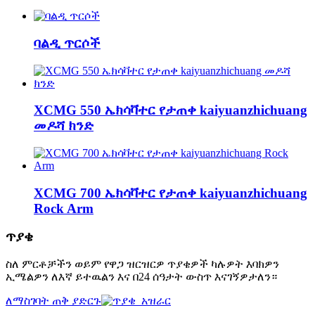
ባልዲ ጥርሶች
XCMG 550 ኤክሳቫተር የታጠቀ kaiyuanzhichuang
መዶሻ ክንድ
XCMG 700 ኤክሳቫተር የታጠቀ kaiyuanzhichuang
Rock Arm
ጥያቄ
ስለ ምርቶቻችን ወይም የዋጋ ዝርዝርዎ ጥያቄዎች ካሉዎት እባክዎን
ኢሜልዎን ለእኛ ይተዉልን እና በ24 ሰዓታት ውስጥ እናገኝዎታለን።
ለማስገባት ጠቅ ያድርጉ