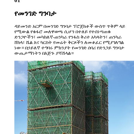
01
የመንገድ ግንባታ
ዳይመንድ አርም በመንገድ ግንባታ ፕሮጀክቶች ውስጥ ጥቅም ላይ
የሚውል የቁፋሮ መለዋወጫ ሲሆን በተለይ የተሰነጣጠቁ
ድንጋዮችን፣ መካከለኛ-ጠንካራ የንፋስ ቅሪተ አካላትን፣ ጠንካራ
ሸክላ፣ ሼል እና ካርስት የመሬት ቅርጾችን ለመቆፈር የሚያገለግል
ነው። በኃይለኛ ተግባሩ ምክንያት የመንገድ ሰባሪ የድንጋይ ግንባታ
ውጤታማነትን በእጅጉ ያሻሽላል።