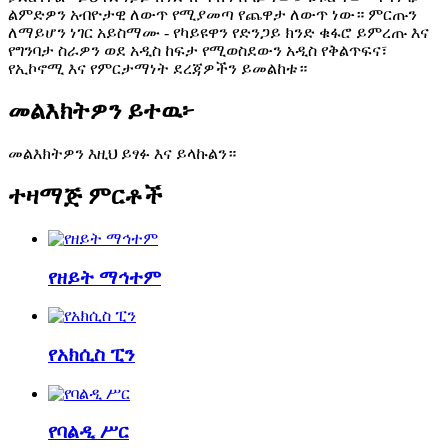
ልምድዎን አብዮታዊ ለውጥ የሚያመጣ የጨዋታ ለውጥ ነው። ምርጡን
ለማይሆን ነገር አይስማሙ - የካይዩዋን የድንጋይ ክንድ ቁፋሮ ይምረጡ እና
የግንባታ ስራዎን ወደ አዲስ ከፍታ የሚወስደውን አዲስ የቅልጥፍና፣
የኢኮኖሚ እና የምርታማነት ደረጃዎችን ይመልከቱ።
መልእክትዎን ይተዉ፦
መልእክትዎን እዚህ ይፃፉ እና ይላኩልን።
ተዛማጅ ምርቶች
የዘይት ማኅተም
የአክሲስ ፒን
የባልዲ ሥር