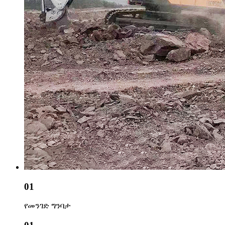
01
የመንገድ ግንባታ