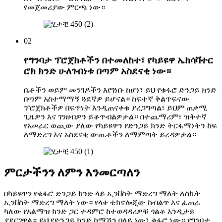
የመጀመሪያው ምርጫ ነው።
02
የግንባታ ፕሮጀክቶችን በተመለከተ፣ የካይዩዋ ኤክሳቫተር
ሮክ ክንድ ሁለገብነቱ በጣም አስደናቂ ነው።
ቤቶችን ወይም መንገዶችን እየገነቡ ከሆነ፣ ይህ የቁፋሮ ድንጋይ ክንድ
በጣም አስተማማኝ ጓደኛዎ ይሆናል። ከፍተኛ ቅልጥፍናው
ፕሮጀክቶችዎ በፍጥነት እንዲጠናቀቁ ያረጋግጣል፣ ይህም ጠቃሚ
ጊዜዎን እና ገንዘብዎን ይቆጥብልዎታል። በተጨማሪም፣ ዝቅተኛ
የአሠራር ወጪው ያለው የካይዩዋን የድንጋይ ክንድ ትርፋማነትን ከፍ
ለማድረግ እና አስደናቂ ውጤቶችን ለማምጣት ይረዳዎታል።
ምርታችንን ለምን እንመርጣለን
በካይዩዋን የቁፋሮ ድንጋይ ክንድ ላይ ኢንቨስት ማድረግ ማለት ለስኬት
ኢንቨስት ማድረግ ማለት ነው። የላቀ ቴክኖሎጂው ከብልጥ እና ፈጠራ
ካለው የአልማዝ ክንድ ጋር ተዳምሮ ከተወዳዳሪዎቹ ጎልቶ እንዲታይ
ያደርገዋል። ይህ የድንጋይ ክንድ ከማሽን በላይ ነው፤ ቁፋሮ ነው። የግንባታ