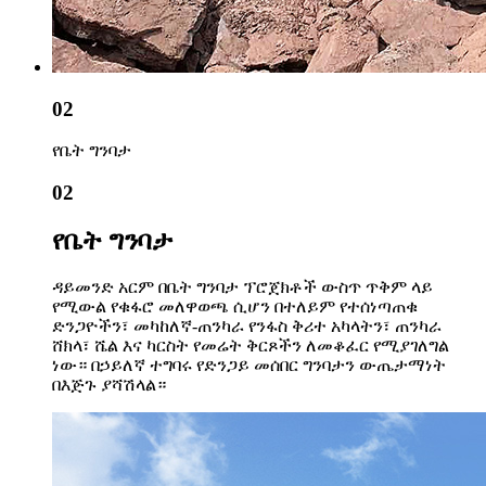
02
የቤት ግንባታ
02
የቤት ግንባታ
ዳይመንድ አርም በቤት ግንባታ ፕሮጀክቶች ውስጥ ጥቅም ላይ
የሚውል የቁፋሮ መለዋወጫ ሲሆን በተለይም የተሰነጣጠቁ
ድንጋዮችን፣ መካከለኛ-ጠንካራ የንፋስ ቅሪተ አካላትን፣ ጠንካራ
ሸክላ፣ ሼል እና ካርስት የመሬት ቅርጾችን ለመቆፈር የሚያገለግል
ነው። በኃይለኛ ተግባሩ የድንጋይ መሰበር ግንባታን ውጤታማነት
በእጅጉ ያሻሽላል።