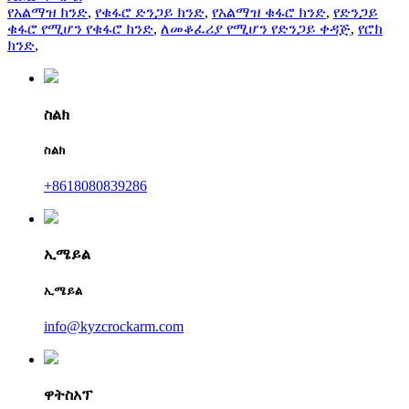
የአልማዝ ክንድ
,
የቁፋሮ ድንጋይ ክንድ
,
የአልማዝ ቁፋሮ ክንድ
,
የድንጋይ
ቁፋሮ የሚሆን የቁፋሮ ክንድ
,
ለመቆፈሪያ የሚሆን የድንጋይ ቀዳጅ
,
የሮክ
ክንድ
,
ስልክ
ስልክ
+8618080839286
ኢሜይል
ኢሜይል
info@kyzcrockarm.com
ዋትስአፕ