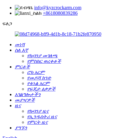
info@kyzcrockarm.com
+8618080839286
ፍለጋ
መነሻ
ስለ እኛ
የኩባንያ መገለጫ
የምስክር ወረቀቶች
ምርቶች
ሮክ አርም
የመዶሻ ክንድ
የቱነል አርም
የፍጆታ ዕቃዎች
አገልግሎታችን
መያዣዎች
ዜና
የኩባንያ ዜና
የኢንዱስትሪ ዜና
የምርት ዜና
ያግኙን