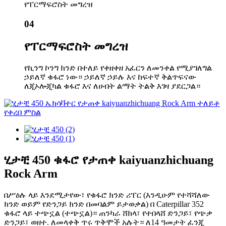
የፐርማፍሮስት መግረዝ
04
የፐርማፍሮስት መግረዝ
የኪንግ ኮንግ ክንድ በተለይ የቀዘቀዘ አፈርን ለመንቀል የሚያገለግል
ኃይለኛ ቁፋሮ ነው። ኃይለኛ ኃይሉ እና ከፍተኛ ቅልጥፍናው
ለጂኦሎጂካል ቁፋሮ እና ለሀብት ልማት ትልቅ እገዛ ያደርጋል።
ሂታቺ 450 ቁፋሮ የታጠቀ kaiyuanzhichuang
Rock Arm
በሥዕሉ ላይ እንደሚታየው፣ የቁፋሮ ክንድ ሪፐር (እንዲሁም የተሻሻለው
ክንድ ወይም የድንጋይ ክንድ በመባልም ይታወቃል) በ Caterpillar 352
ቁፋሮ ላይ ተጭኗል (ተጭኗል)። ጠንካራ ሸክላ፣ የተበላሸ ድንጋይ፣ የጭቃ
ድንጋይ፣ ወዘተ. ለመላቀቅ ጥሩ ጥቅሞች አሉት። ለ14 ዓመታት ፈንጂ