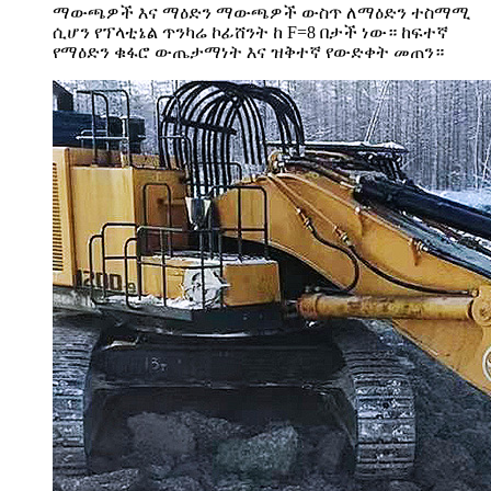
ማውጫዎች እና ማዕድን ማውጫዎች ውስጥ ለማዕድን ተስማሚ
ሲሆን የፕላቲኔል ጥንካሬ ኮፊሸንት ከ F=8 በታች ነው። ከፍተኛ
የማዕድን ቁፋሮ ውጤታማነት እና ዝቅተኛ የውድቀት መጠን።