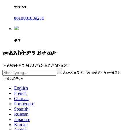
ዋትስአፕ
8618080839286
ቶፕ
መልእክትዎን ይተዉ፦
መልእክትዎን እዚህ ይፃፉ እና ይላኩልን።
ለመፈለግ Enter ወይም ለመዝጋት
ESC ይጫኑ
English
French
German
Portuguese
Spanish
Russian
Japanese
Korean
Arabic