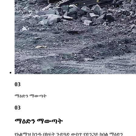
03
ማዕድን ማውጣት
03
ማዕድን ማውጣት
የአልማዝ ክንዱ በክፍት ጉድጓድ ውስጥ የድንጋይ ከሰል ማዕድን