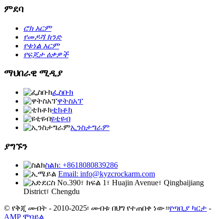
ምደባ
ሮክ አርም
የመዶሻ ክንድ
የቱነል አርም
የፍጆታ ዕቃዎች
ማህበራዊ ሚዲያ
ፌስቡክ
ዋትስአፕ
ቲክቶክ
ዩቲዩብ
ኢንስታግራም
ያግኙን
ስልክ: +8618080839286
Email: info@kyzcrockarm.com
No.390፣ ክፍል 1፣ Huajin Avenue፣ Qingbaijiang
District፣ Chengdu
© የቅጂ መብት - 2010-2025፡ መብቱ በህግ የተጠበቀ ነው።
የጣቢያ ካርታ
-
AMP ሞባይል