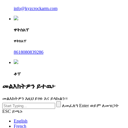
info@kyzcrockarm.com
ዋትስአፕ
ዋትስአፕ
8618080839286
ቶፕ
መልእክትዎን ይተዉ፦
መልእክትዎን እዚህ ይፃፉ እና ይላኩልን።
ለመፈለግ Enter ወይም ለመዝጋት
ESC ይጫኑ
English
French