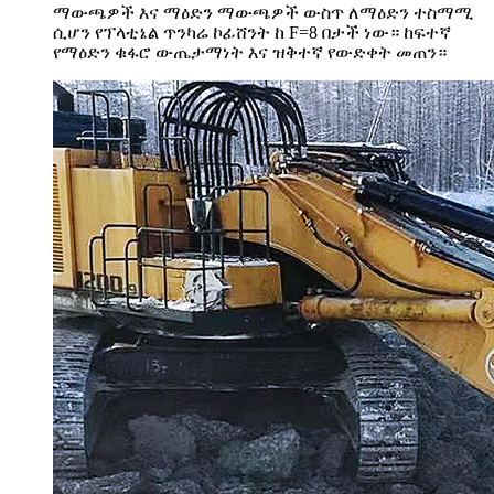
ማውጫዎች እና ማዕድን ማውጫዎች ውስጥ ለማዕድን ተስማሚ
ሲሆን የፕላቲኔል ጥንካሬ ኮፊሸንት ከ F=8 በታች ነው። ከፍተኛ
የማዕድን ቁፋሮ ውጤታማነት እና ዝቅተኛ የውድቀት መጠን።