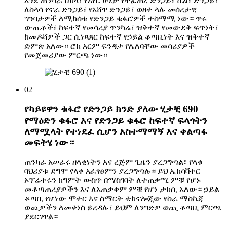
እንደ ጠንካራ ሸክላ፣ የአየር ሁኔታ የተፈጠረ ድንጋይ፣ ሼል፣ ድንጋይ፣
ለስላሳ የኖራ ድንጋይ፣ የአሸዋ ድንጋይ፣ ወዘተ ላሉ መሰረታዊ
ግንባታዎች ለሚከሰቱ የድንጋይ ቁፋሮዎች ተስማሚ ነው። ጥሩ
ውጤቶች፣ ከፍተኛ የመሳሪያ ጥንካሬ፣ ዝቅተኛ የመውደቅ ፍጥነት፣
ከመዶሻዎች ጋር ሲነጻጸር ከፍተኛ የኃይል ቆጣቢነት እና ዝቅተኛ
ድምጽ አለው። ሮክ አርም ፍንዳታ የሌለባቸው መሳሪያዎች
የመጀመሪያው ምርጫ ነው።
02
የካይዩዋን ቁፋሮ የድንጋይ ክንድ ያለው ሂታቺ 690
የማዕድን ቁፋሮ እና የድንጋይ ቁፋሮ ከፍተኛ ፍላጎትን
ለማሟላት የተነደፈ ሲሆን አስተማማኝ እና ቀልጣፋ
መፍትሄ ነው።
ጠንካራ አሠራሩ ዘላቂነትን እና ረጅም ጊዜን ያረጋግጣል፣ የላቁ
ባህሪያቱ ደግሞ የላቀ አፈፃፀምን ያረጋግጣሉ። ይህ ኤክሳቫተር
ኦፕሬተሩን ከግምት ውስጥ በማስገባት ለተጠቃሚ ምቹ የሆኑ
መቆጣጠሪያዎችን እና ለአጠቃቀም ምቹ የሆነ ታክሲ አለው። ኃይል
ቆጣቢ የሆነው ሞተር እና ስማርት ቴክኖሎጂው የስራ ማስኬጃ
ወጪዎችን ለመቀነስ ይረዳሉ፣ ይህም ለንግድዎ ወጪ ቆጣቢ ምርጫ
ያደርገዋል።