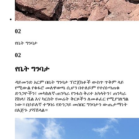
02
የቤት ግንባታ
02
የቤት ግንባታ
ዳይመንድ አርም በቤት ግንባታ ፕሮጀክቶች ውስጥ ጥቅም ላይ
የሚውል የቁፋሮ መለዋወጫ ሲሆን በተለይም የተሰነጣጠቁ
ድንጋዮችን፣ መካከለኛ-ጠንካራ የንፋስ ቅሪተ አካላትን፣ ጠንካራ
ሸክላ፣ ሼል እና ካርስት የመሬት ቅርጾችን ለመቆፈር የሚያገለግል
ነው። በኃይለኛ ተግባሩ የድንጋይ መሰበር ግንባታን ውጤታማነት
በእጅጉ ያሻሽላል።