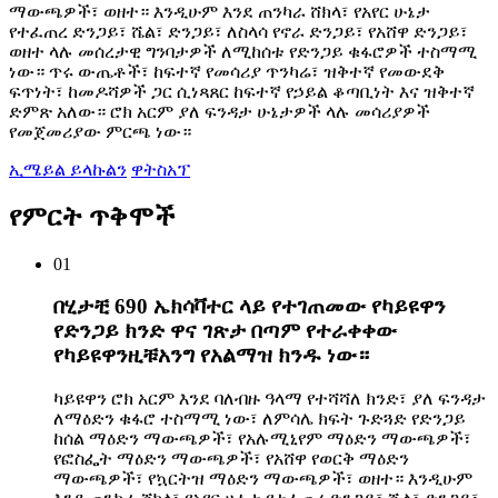
ማውጫዎች፣ ወዘተ። እንዲሁም እንደ ጠንካራ ሸክላ፣ የአየር ሁኔታ
የተፈጠረ ድንጋይ፣ ሼል፣ ድንጋይ፣ ለስላሳ የኖራ ድንጋይ፣ የአሸዋ ድንጋይ፣
ወዘተ ላሉ መሰረታዊ ግንባታዎች ለሚከሰቱ የድንጋይ ቁፋሮዎች ተስማሚ
ነው። ጥሩ ውጤቶች፣ ከፍተኛ የመሳሪያ ጥንካሬ፣ ዝቅተኛ የመውደቅ
ፍጥነት፣ ከመዶሻዎች ጋር ሲነጻጸር ከፍተኛ የኃይል ቆጣቢነት እና ዝቅተኛ
ድምጽ አለው። ሮክ አርም ያለ ፍንዳታ ሁኔታዎች ላሉ መሳሪያዎች
የመጀመሪያው ምርጫ ነው።
ኢሜይል ይላኩልን
ዋትስአፕ
የምርት ጥቅሞች
01
በሂታቺ 690 ኤክሳቫተር ላይ የተገጠመው የካይዩዋን
የድንጋይ ክንድ ዋና ገጽታ በጣም የተራቀቀው
የካይዩዋንዚቹአንግ የአልማዝ ክንዱ ነው።
ካይዩዋን ሮክ አርም እንደ ባለብዙ ዓላማ የተሻሻለ ክንድ፣ ያለ ፍንዳታ
ለማዕድን ቁፋሮ ተስማሚ ነው፣ ለምሳሌ ክፍት ጉድጓድ የድንጋይ
ከሰል ማዕድን ማውጫዎች፣ የአሉሚኒየም ማዕድን ማውጫዎች፣
የፎስፌት ማዕድን ማውጫዎች፣ የአሸዋ የወርቅ ማዕድን
ማውጫዎች፣ የኳርትዝ ማዕድን ማውጫዎች፣ ወዘተ። እንዲሁም