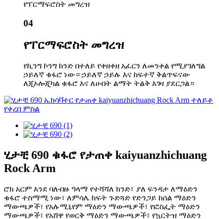
የፐርማፍሮስት መግረዝ
04
የፐርማፍሮስት መግረዝ
የኪንግ ኮንግ ክንድ በተለይ የቀዘቀዘ አፈርን ለመንቀል የሚያገለግል
ኃይለኛ ቁፋሮ ነው። ኃይለኛ ኃይሉ እና ከፍተኛ ቅልጥፍናው
ለጂኦሎጂካል ቁፋሮ እና ለሀብት ልማት ትልቅ እገዛ ያደርጋል።
ሂታቺ 690 ቁፋሮ የታጠቀ kaiyuanzhichuang
Rock Arm
ሮክ አርም እንደ ባለብዙ ዓላማ የተሻሻለ ክንድ፣ ያለ ፍንዳታ ለማዕድን
ቁፋሮ ተስማሚ ነው፣ ለምሳሌ ክፍት ጉድጓድ የድንጋይ ከሰል ማዕድን
ማውጫዎች፣ የአሉሚኒየም ማዕድን ማውጫዎች፣ የፎስፌት ማዕድን
ማውጫዎች፣ የአሸዋ የወርቅ ማዕድን ማውጫዎች፣ የኳርትዝ ማዕድን