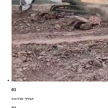
01
የመንገድ ግንባታ