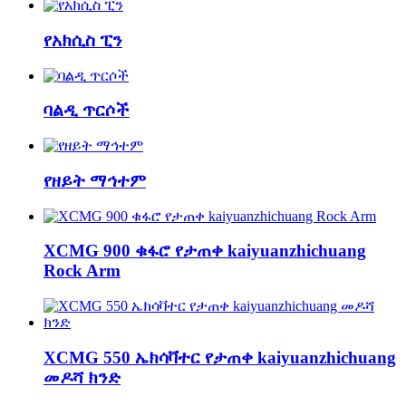
የአክሲስ ፒን
ባልዲ ጥርሶች
የዘይት ማኅተም
XCMG 900 ቁፋሮ የታጠቀ kaiyuanzhichuang
Rock Arm
XCMG 550 ኤክሳቫተር የታጠቀ kaiyuanzhichuang
መዶሻ ክንድ