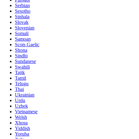
Serbian
Sesotho
Sinhala
Slovak
Slovenian
Somali
Samoan
Scots Gaelic
Shona
Sindhi
Sundanese
Swahili
Tajik
Tamil
Telugu
Thai
Ukrainian
Urdu
Uzbek
Vietnamese
Welsh
Xhosa
Yiddish
Yoruba