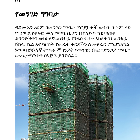
01
የመንገድ ግንባታ
ዳይመንድ አርም በመንገድ ግንባታ ፕሮጀክቶች ውስጥ ጥቅም ላይ
የሚውል የቁፋሮ መለዋወጫ ሲሆን በተለይ የተሰነጣጠቁ
ድንጋዮችን፣ መካከለኛ-ጠንካራ የንፋስ ቅሪተ አካላትን፣ ጠንካራ
ሸክላ፣ ሼል እና ካርስት የመሬት ቅርጾችን ለመቆፈር የሚያገለግል
ነው። በኃይለኛ ተግባሩ ምክንያት የመንገድ ሰባሪ የድንጋይ ግንባታ
ውጤታማነትን በእጅጉ ያሻሽላል።