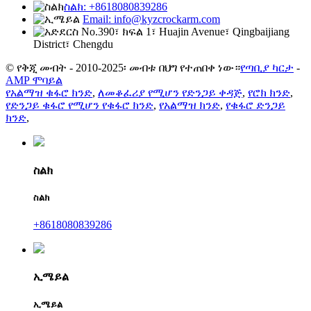
ስልክ: +8618080839286
Email: info@kyzcrockarm.com
No.390፣ ክፍል 1፣ Huajin Avenue፣ Qingbaijiang
District፣ Chengdu
© የቅጂ መብት - 2010-2025፡ መብቱ በህግ የተጠበቀ ነው።
የጣቢያ ካርታ
-
AMP ሞባይል
የአልማዝ ቁፋሮ ክንድ
,
ለመቆፈሪያ የሚሆን የድንጋይ ቀዳጅ
,
የሮክ ክንድ
,
የድንጋይ ቁፋሮ የሚሆን የቁፋሮ ክንድ
,
የአልማዝ ክንድ
,
የቁፋሮ ድንጋይ
ክንድ
,
ስልክ
ስልክ
+8618080839286
ኢሜይል
ኢሜይል