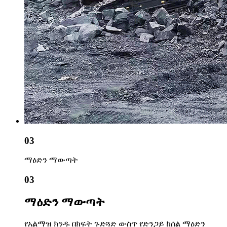
03
ማዕድን ማውጣት
03
ማዕድን ማውጣት
የአልማዝ ክንዱ በክፍት ጉድጓድ ውስጥ የድንጋይ ከሰል ማዕድን