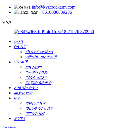
info@kyzcrockarm.com
+8618080839286
ፍለጋ
መነሻ
ስለ እኛ
የኩባንያ መገለጫ
የምስክር ወረቀቶች
ምርቶች
ሮክ አርም
የመዶሻ ክንድ
የቱነል አርም
የፍጆታ ዕቃዎች
አገልግሎታችን
መያዣዎች
ዜና
የኩባንያ ዜና
የኢንዱስትሪ ዜና
የምርት ዜና
ያግኙን