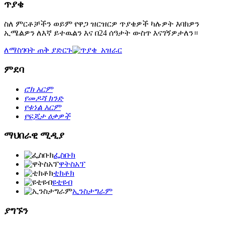
ጥያቄ
ስለ ምርቶቻችን ወይም የዋጋ ዝርዝርዎ ጥያቄዎች ካሉዎት እባክዎን
ኢሜልዎን ለእኛ ይተዉልን እና በ24 ሰዓታት ውስጥ እናገኝዎታለን።
ለማስገባት ጠቅ ያድርጉ
ምደባ
ሮክ አርም
የመዶሻ ክንድ
የቱነል አርም
የፍጆታ ዕቃዎች
ማህበራዊ ሚዲያ
ፌስቡክ
ዋትስአፕ
ቲክቶክ
ዩቲዩብ
ኢንስታግራም
ያግኙን