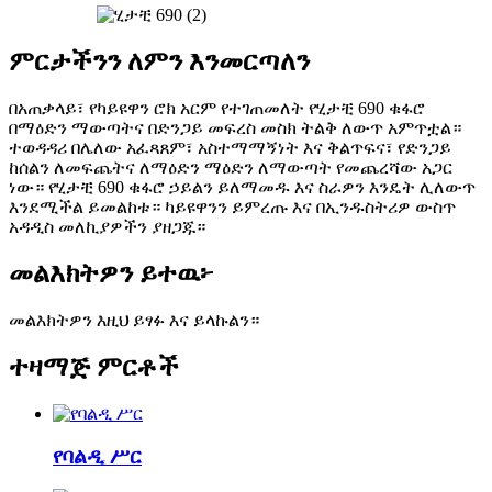
ምርታችንን ለምን እንመርጣለን
በአጠቃላይ፣ የካይዩዋን ሮክ አርም የተገጠመለት የሂታቺ 690 ቁፋሮ
በማዕድን ማውጣትና በድንጋይ መፍረስ መስክ ትልቅ ለውጥ አምጥቷል።
ተወዳዳሪ በሌለው አፈጻጸም፣ አስተማማኝነት እና ቅልጥፍና፣ የድንጋይ
ከሰልን ለመፍጨትና ለማዕድን ማዕድን ለማውጣት የመጨረሻው አጋር
ነው። የሂታቺ 690 ቁፋሮ ኃይልን ይለማመዱ እና ስራዎን እንዴት ሊለውጥ
እንደሚችል ይመልከቱ። ካይዩዋንን ይምረጡ እና በኢንዱስትሪዎ ውስጥ
አዳዲስ መለኪያዎችን ያዘጋጁ።
መልእክትዎን ይተዉ፦
መልእክትዎን እዚህ ይፃፉ እና ይላኩልን።
ተዛማጅ ምርቶች
የባልዲ ሥር