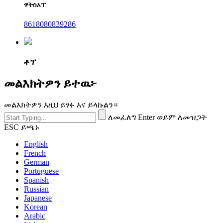
ዋትስአፕ
8618080839286
ቶፕ
መልእክትዎን ይተዉ፦
መልእክትዎን እዚህ ይፃፉ እና ይላኩልን።
ለመፈለግ Enter ወይም ለመዝጋት
ESC ይጫኑ
English
French
German
Portuguese
Spanish
Russian
Japanese
Korean
Arabic