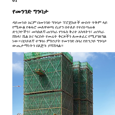
01
የመንገድ ግንባታ
ዳይመንድ አርም በመንገድ ግንባታ ፕሮጀክቶች ውስጥ ጥቅም ላይ
የሚውል የቁፋሮ መለዋወጫ ሲሆን በተለይ የተሰነጣጠቁ
ድንጋዮችን፣ መካከለኛ-ጠንካራ የንፋስ ቅሪተ አካላትን፣ ጠንካራ
ሸክላ፣ ሼል እና ካርስት የመሬት ቅርጾችን ለመቆፈር የሚያገለግል
ነው። በኃይለኛ ተግባሩ ምክንያት የመንገድ ሰባሪ የድንጋይ ግንባታ
ውጤታማነትን በእጅጉ ያሻሽላል።