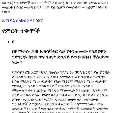
ባልሆኑ) ግንባታዎች ውስጥ ጥቅም ላይ ውሏል። በተመሳሳይ የሥራ ሁኔታ፣
ውጤቱ ከሰባሪ መዶሻ በጣም ከፍ ያለ ሲሆን የውድቀት መጠኑም ዝቅተኛ
ነው።
ኢሜይል ይላኩልን
ዋትስአፕ
የምርት ጥቅሞች
01
በኮማትሱ 700 ኤክሳቫተር ላይ የተገጠመው የካይዩዋን
የድንጋይ ክንድ ዋና ገጽታ ድንጋይ የመሰብሰብ ችሎታው
ነው።
ካይዩዋን ሮክ አርም እንደ ባለብዙ ዓላማ የተሻሻለ ክንድ፣ ያለ ፍንዳታ
ለማዕድን ቁፋሮ ተስማሚ ነው፣ ለምሳሌ ክፍት ጉድጓድ የድንጋይ
ከሰል ማዕድን ማውጫዎች፣ የአሉሚኒየም ማዕድን ማውጫዎች፣
የፎስፌት ማዕድን ማውጫዎች፣ የአሸዋ የወርቅ ማዕድን
ማውጫዎች፣ የኳርትዝ ማዕድን ማውጫዎች፣ ወዘተ። እንዲሁም
እንደ ጠንካራ ሸክላ፣ የአየር ሁኔታ የተፈጠረ ድንጋይ፣ ሼል፣ ድንጋይ፣
ለስላሳ የኖራ ድንጋይ፣ የአሸዋ ድንጋይ፣ ወዘተ ላሉ መሰረታዊ
ግንባታዎች ለሚከሰቱ የድንጋይ ቁፋሮዎች ተስማሚ ነው። ጥሩ
ውጤቶች፣ ከፍተኛ የመሳሪያ ጥንካሬ፣ ዝቅተኛ የመውደቅ ፍጥነት፣