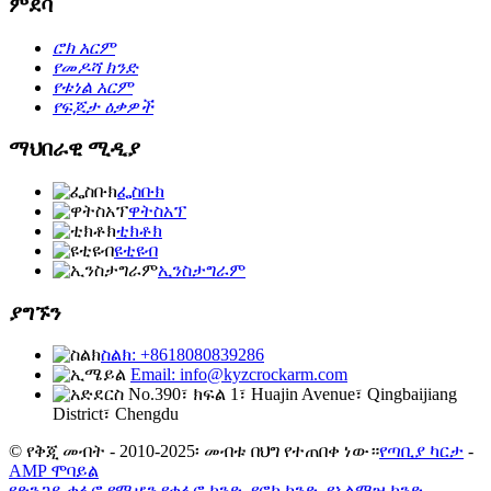
ምደባ
ሮክ አርም
የመዶሻ ክንድ
የቱነል አርም
የፍጆታ ዕቃዎች
ማህበራዊ ሚዲያ
ፌስቡክ
ዋትስአፕ
ቲክቶክ
ዩቲዩብ
ኢንስታግራም
ያግኙን
ስልክ: +8618080839286
Email: info@kyzcrockarm.com
No.390፣ ክፍል 1፣ Huajin Avenue፣ Qingbaijiang
District፣ Chengdu
© የቅጂ መብት - 2010-2025፡ መብቱ በህግ የተጠበቀ ነው።
የጣቢያ ካርታ
-
AMP ሞባይል
የድንጋይ ቁፋሮ የሚሆን የቁፋሮ ክንድ
,
የሮክ ክንድ
,
የአልማዝ ክንድ
,