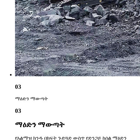
03
ማዕድን ማውጣት
03
ማዕድን ማውጣት
የአልማዝ ክንዱ በክፍት ጉድጓድ ውስጥ የድንጋይ ከሰል ማዕድን