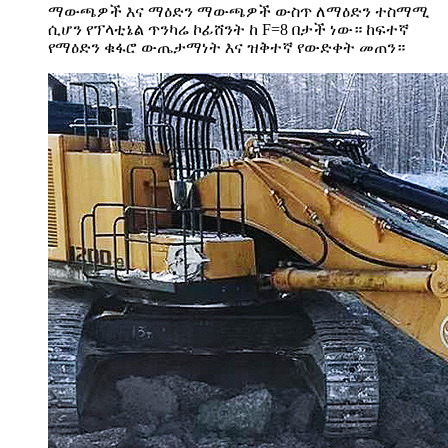
ማውጫዎች እና ማዕድን ማውጫዎች ውስጥ ለማዕድን ተስማሚ
ሲሆን የፕላቲኔል ጥንካሬ ኮፊሸንት ከ F=8 በታች ነው። ከፍተኛ
የማዕድን ቁፋሮ ውጤታማነት እና ዝቅተኛ የውድቀት መጠን።