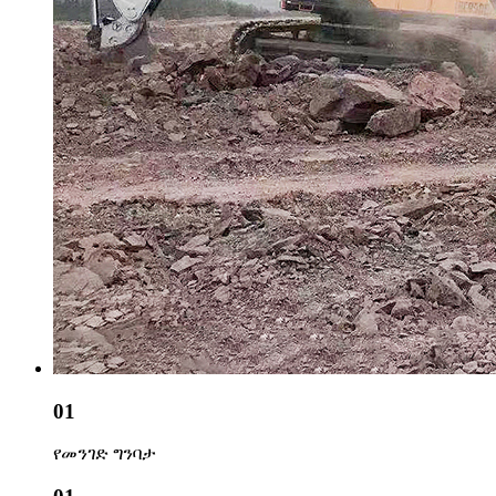
01
የመንገድ ግንባታ