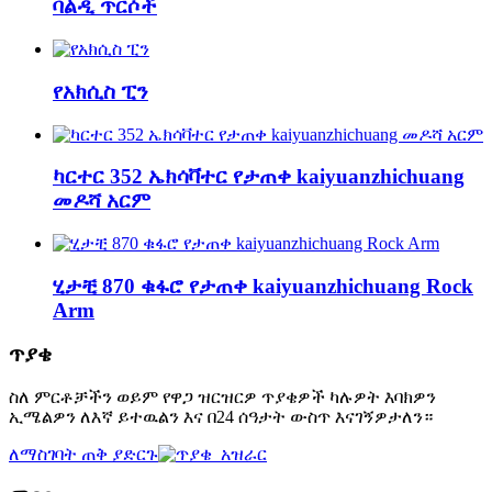
ባልዲ ጥርሶች
የአክሲስ ፒን
ካርተር 352 ኤክሳቫተር የታጠቀ kaiyuanzhichuang
መዶሻ አርም
ሂታቺ 870 ቁፋሮ የታጠቀ kaiyuanzhichuang Rock
Arm
ጥያቄ
ስለ ምርቶቻችን ወይም የዋጋ ዝርዝርዎ ጥያቄዎች ካሉዎት እባክዎን
ኢሜልዎን ለእኛ ይተዉልን እና በ24 ሰዓታት ውስጥ እናገኝዎታለን።
ለማስገባት ጠቅ ያድርጉ