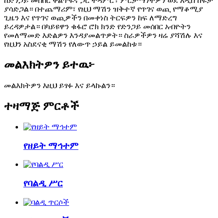
ከድንጋይ መሰበር ቅልጥፍና ጋር ተዳምሮ፣ ምርታማነትዎን ወደ አዲስ ከፍታ
ያሳድጋል። በተጨማሪም፣ የዚህ ማሽን ዝቅተኛ የጥገና ወጪ የማቆሚያ
ጊዜን እና የጥገና ወጪዎችን በመቀነስ ትርፍዎን ከፍ ለማድረግ
ይረዳዎታል። በካይዩዋን ቁፋሮ ሮክ ክንድ የድንጋይ መሰበር አብዮትን
የመለማመድ እድልዎን እንዳያመልጥዎት። ስራዎችዎን ዛሬ ያሻሽሉ እና
የዚህን አስደናቂ ማሽን የለውጥ ኃይል ይመልከቱ።
መልእክትዎን ይተዉ፦
መልእክትዎን እዚህ ይፃፉ እና ይላኩልን።
ተዛማጅ ምርቶች
የዘይት ማኅተም
የባልዲ ሥር