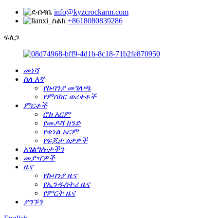
info@kyzcrockarm.com
+8618080839286
ፍለጋ
መነሻ
ስለ እኛ
የኩባንያ መገለጫ
የምስክር ወረቀቶች
ምርቶች
ሮክ አርም
የመዶሻ ክንድ
የቱነል አርም
የፍጆታ ዕቃዎች
አገልግሎታችን
መያዣዎች
ዜና
የኩባንያ ዜና
የኢንዱስትሪ ዜና
የምርት ዜና
ያግኙን