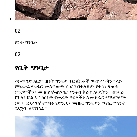
02
የቤት ግንባታ
02
የቤት ግንባታ
ዳይመንድ አርም በቤት ግንባታ ፕሮጀክቶች ውስጥ ጥቅም ላይ
የሚውል የቁፋሮ መለዋወጫ ሲሆን በተለይም የተሰነጣጠቁ
ድንጋዮችን፣ መካከለኛ-ጠንካራ የንፋስ ቅሪተ አካላትን፣ ጠንካራ
ሸክላ፣ ሼል እና ካርስት የመሬት ቅርጾችን ለመቆፈር የሚያገለግል
ነው። በኃይለኛ ተግባሩ የድንጋይ መሰበር ግንባታን ውጤታማነት
በእጅጉ ያሻሽላል።