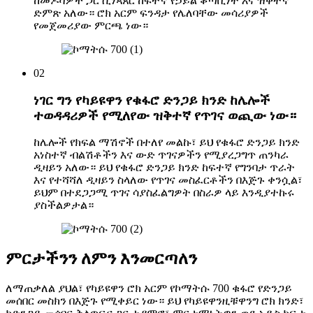
ከመዶሻዎች ጋር ሲነጻጸር ከፍተኛ የኃይል ቆጣቢነት እና ዝቅተኛ
ድምጽ አለው። ሮክ አርም ፍንዳታ የሌለባቸው መሳሪያዎች
የመጀመሪያው ምርጫ ነው።
02
ነገር ግን የካይዩዋን የቁፋሮ ድንጋይ ክንድ ከሌሎች
ተወዳዳሪዎች የሚለየው ዝቅተኛ የጥገና ወጪው ነው።
ከሌሎች የክፍል ማሽኖች በተለየ መልኩ፣ ይህ የቁፋሮ ድንጋይ ክንድ
አነስተኛ ብልሽቶችን እና ውድ ጥገናዎችን የሚያረጋግጥ ጠንካራ
ዲዛይን አለው። ይህ የቁፋሮ ድንጋይ ክንድ ከፍተኛ የግንባታ ጥራት
እና የተሻሻለ ዲዛይን ስላለው የጥገና መስፈርቶችን በእጅጉ ቀንሷል፣
ይህም በተደጋጋሚ ጥገና ሳያስፈልግዎት በስራዎ ላይ እንዲያተኩሩ
ያስችልዎታል።
ምርታችንን ለምን እንመርጣለን
ለማጠቃለል ያህል፣ የካይዩዋን ሮክ አርም የኮማትሱ 700 ቁፋሮ የድንጋይ
መሰበር መስክን በእጅጉ የሚቀይር ነው። ይህ የካይዩዋንዚቹዋንግ ሮክ ክንድ፣