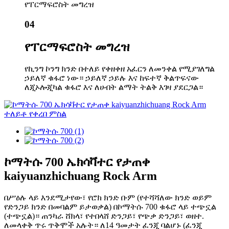
የፐርማፍሮስት መግረዝ
04
የፐርማፍሮስት መግረዝ
የኪንግ ኮንግ ክንድ በተለይ የቀዘቀዘ አፈርን ለመንቀል የሚያገለግል
ኃይለኛ ቁፋሮ ነው። ኃይለኛ ኃይሉ እና ከፍተኛ ቅልጥፍናው
ለጂኦሎጂካል ቁፋሮ እና ለሀብት ልማት ትልቅ እገዛ ያደርጋል።
ኮማትሱ 700 ኤክሳቫተር የታጠቀ
kaiyuanzhichuang Rock Arm
በሥዕሉ ላይ እንደሚታየው፣ የሮክ ክንድ ቡም (የተሻሻለው ክንድ ወይም
የድንጋይ ክንድ በመባልም ይታወቃል) በኮማትሱ 700 ቁፋሮ ላይ ተጭኗል
(ተጭኗል)። ጠንካራ ሸክላ፣ የተበላሸ ድንጋይ፣ የጭቃ ድንጋይ፣ ወዘተ.
ለመላቀቅ ጥሩ ጥቅሞች አሉት። ለ14 ዓመታት ፈንጂ ባልሆኑ (ፈንጂ