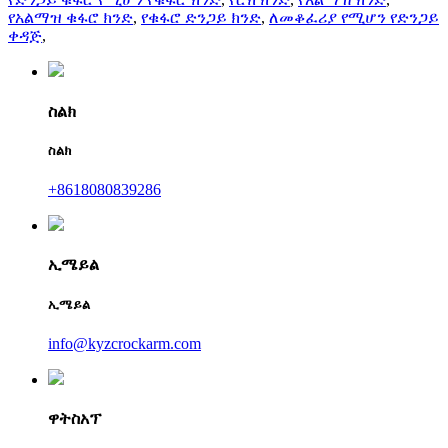
የአልማዝ ቁፋሮ ክንድ
,
የቁፋሮ ድንጋይ ክንድ
,
ለመቆፈሪያ የሚሆን የድንጋይ
ቀዳጅ
,
ስልክ
ስልክ
+8618080839286
ኢሜይል
ኢሜይል
info@kyzcrockarm.com
ዋትስአፕ