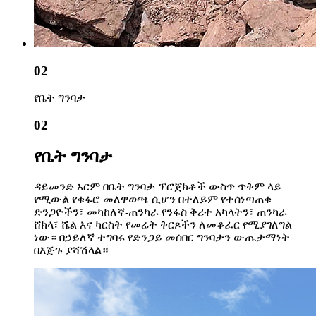
02
የቤት ግንባታ
02
የቤት ግንባታ
ዳይመንድ አርም በቤት ግንባታ ፕሮጀክቶች ውስጥ ጥቅም ላይ
የሚውል የቁፋሮ መለዋወጫ ሲሆን በተለይም የተሰነጣጠቁ
ድንጋዮችን፣ መካከለኛ-ጠንካራ የንፋስ ቅሪተ አካላትን፣ ጠንካራ
ሸክላ፣ ሼል እና ካርስት የመሬት ቅርጾችን ለመቆፈር የሚያገለግል
ነው። በኃይለኛ ተግባሩ የድንጋይ መሰበር ግንባታን ውጤታማነት
በእጅጉ ያሻሽላል።