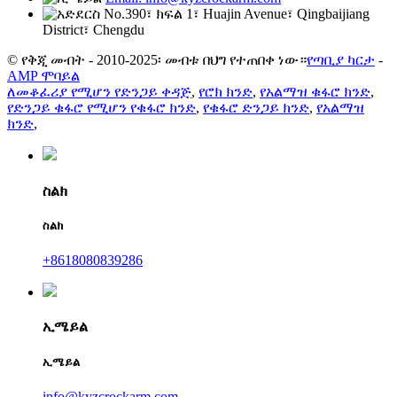
No.390፣ ክፍል 1፣ Huajin Avenue፣ Qingbaijiang
District፣ Chengdu
© የቅጂ መብት - 2010-2025፡ መብቱ በህግ የተጠበቀ ነው።
የጣቢያ ካርታ
-
AMP ሞባይል
ለመቆፈሪያ የሚሆን የድንጋይ ቀዳጅ
,
የሮክ ክንድ
,
የአልማዝ ቁፋሮ ክንድ
,
የድንጋይ ቁፋሮ የሚሆን የቁፋሮ ክንድ
,
የቁፋሮ ድንጋይ ክንድ
,
የአልማዝ
ክንድ
,
ስልክ
ስልክ
+8618080839286
ኢሜይል
ኢሜይል
info@kyzcrockarm.com