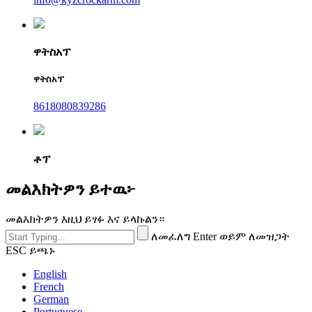
ዋትስአፕ
ዋትስአፕ
8618080839286
ቶፕ
መልእክትዎን ይተዉ፦
መልእክትዎን እዚህ ይፃፉ እና ይላኩልን።
ለመፈለግ Enter ወይም ለመዝጋት
ESC ይጫኑ
English
French
German
Portuguese