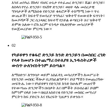
እንደ ጠንካራ ሸክላ፣ የአየር ሁኔታ የተፈጠረ ድንጋይ፣ ሼል፣ ድንጋይ፣
ለስላሳ የኖራ ድንጋይ፣ የአሸዋ ድንጋይ፣ ወዘተ ላሉ መሰረታዊ
ግንባታዎች ለሚከሰቱ የድንጋይ ቁፋሮዎች ተስማሚ ነው። ጥሩ
ውጤቶች፣ ከፍተኛ የመሳሪያ ጥንካሬ፣ ዝቅተኛ የመውደቅ ፍጥነት፣
ከመዶሻዎች ጋር ሲነጻጸር ከፍተኛ የኃይል ቆጣቢነት እና ዝቅተኛ
ድምጽ አለው። ሮክ አርም ፍንዳታ የሌለባቸው መሳሪያዎች
የመጀመሪያው ምርጫ ነው።
02
የካይዩዋን የቁፋሮ ድንጋይ ክንድ ድንጋይን በመስበር ረገድ
የላቀ ከመሆኑ በተጨማሪ በተለያዩ ኢንዱስትሪዎች
ውስጥ ሁለገብነትንም ይሰጣል።
ለማዕድን፣ ለግንባታ ወይም አስፈላጊ መሳሪያዎችን ለመሥራት
የድንጋይ መስበር ችሎታ ቢያስፈልግዎት፣ ይህ ማሽን የመጨረሻው
መፍትሔ ነው። የካይዩዋን የድንጋይ ክንድ ከሁሉም መጠኖች
የተውጣጡ ድንጋዮችን በብቃት እና በምቾት ይሰብራል፤ ይህም
ከምንም በላይ ነው። በዚህ አስደናቂ የድንጋይ መስበር መሣሪያ
ምርትን ከፍ ያድርጉ እና የእረፍት ጊዜዎን ይቀንሱ።