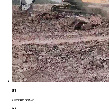
01
የመንገድ ግንባታ