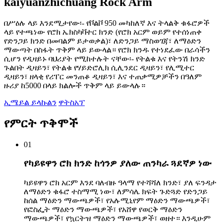
kaiyuanzhichuang Rock Arm
በሥዕሉ ላይ እንደሚታየው፡- የቮልቮ 950 መካከለኛ እና ትላልቅ ቁፋሮዎች
ላይ የተጫነው የሮክ ኤክስካቫተር ክንድ (የሮክ አርም ወይም የተሰነጠቀ
የድንጋይ ክንድ በመባልም ይታወቃል)፣ ለድንጋይ ማስወገጃ፣ ለማዕድን
ማውጣት በስፋት ጥቅም ላይ ይውላል። የሮክ ክንዱ የተነደፈው በራሳችን
ሲሆን የዲዛይኑ ባህሪያት የሚከተሉት ናቸው፡- የትልቁ እና የትንሽ ክንድ
ጉልበት ዲዛይን፣ የትልቁ የሃይድሮሊክ ሲሊንደር ዲዛይን፣ የሊሚተር
ዲዛይን፣ ዘላቂ የሪፐር መንጠቆ ዲዛይን፣ እና ተጠቃሚዎቻችን በዓለም
ዙሪያ ከ5000 በላይ ክልሎች ጥቅም ላይ ይውላሉ።
ኢሜይል ይላኩልን
ዋትስአፕ
የምርት ጥቅሞች
01
የካይዩዋን ሮክ ክንድ ከጎንዎ ያለው ጠንካራ ጓደኛዎ ነው
ካይዩዋን ሮክ አርም እንደ ባለብዙ ዓላማ የተሻሻለ ክንድ፣ ያለ ፍንዳታ
ለማዕድን ቁፋሮ ተስማሚ ነው፣ ለምሳሌ ክፍት ጉድጓድ የድንጋይ
ከሰል ማዕድን ማውጫዎች፣ የአሉሚኒየም ማዕድን ማውጫዎች፣
የፎስፌት ማዕድን ማውጫዎች፣ የአሸዋ የወርቅ ማዕድን
ማውጫዎች፣ የኳርትዝ ማዕድን ማውጫዎች፣ ወዘተ። እንዲሁም