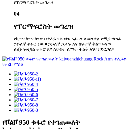
የፐርማፍሮስት መግረዝ
04
የፐርማፍሮስት መግረዝ
የኪንግ ኮንግ ክንድ በተለይ የቀዘቀዘ አፈርን ለመንቀል የሚያገለግል
ኃይለኛ ቁፋሮ ነው። ኃይለኛ ኃይሉ እና ከፍተኛ ቅልጥፍናው
ለጂኦሎጂካል ቁፋሮ እና ለሀብት ልማት ትልቅ እገዛ ያደርጋል።
የቮልቮ 950 ቁፋሮ የተገጠመለት