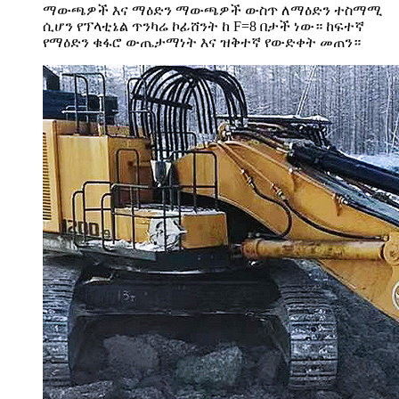
ማውጫዎች እና ማዕድን ማውጫዎች ውስጥ ለማዕድን ተስማሚ
ሲሆን የፕላቲኔል ጥንካሬ ኮፊሸንት ከ F=8 በታች ነው። ከፍተኛ
የማዕድን ቁፋሮ ውጤታማነት እና ዝቅተኛ የውድቀት መጠን።