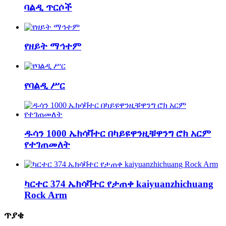
ባልዲ ጥርሶች
የዘይት ማኅተም
የባልዲ ሥር
ዱሳን 1000 ኤክሳቫተር በካይዩዋንዚቹዋንግ ሮክ አርም
የተገጠመለት
ካርተር 374 ኤክሳቫተር የታጠቀ kaiyuanzhichuang
Rock Arm
ጥያቄ