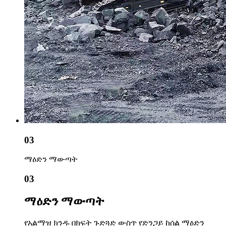
03
ማዕድን ማውጣት
03
ማዕድን ማውጣት
የአልማዝ ክንዱ በክፍት ጉድጓድ ውስጥ የድንጋይ ከሰል ማዕድን