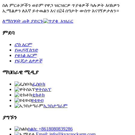
ስለ ምርቶቻችን ወይም የዋጋ ዝርዝርዎ ጥያቄዎች ካሉዎት እባክዎን
ኢሜልዎን ለእኛ ይተዉልን እና በ24 ሰዓታት ውስጥ እናገኝዎታለን።
ለማስገባት ጠቅ ያድርጉ
ምደባ
ሮክ አርም
የመዶሻ ክንድ
የቱነል አርም
የፍጆታ ዕቃዎች
ማህበራዊ ሚዲያ
ፌስቡክ
ዋትስአፕ
ቲክቶክ
ዩቲዩብ
ኢንስታግራም
ያግኙን
ስልክ: +8618080839286
Email: info@kyzcrockarm.com