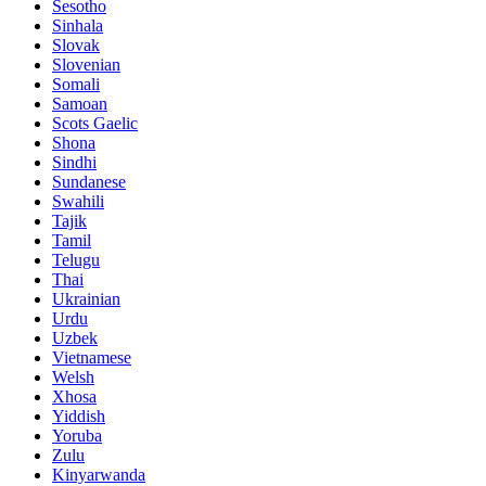
Sesotho
Sinhala
Slovak
Slovenian
Somali
Samoan
Scots Gaelic
Shona
Sindhi
Sundanese
Swahili
Tajik
Tamil
Telugu
Thai
Ukrainian
Urdu
Uzbek
Vietnamese
Welsh
Xhosa
Yiddish
Yoruba
Zulu
Kinyarwanda