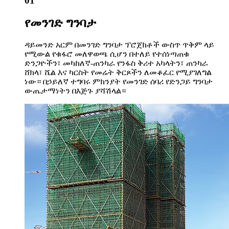
01
የመንገድ ግንባታ
ዳይመንድ አርም በመንገድ ግንባታ ፕሮጀክቶች ውስጥ ጥቅም ላይ
የሚውል የቁፋሮ መለዋወጫ ሲሆን በተለይ የተሰነጣጠቁ
ድንጋዮችን፣ መካከለኛ-ጠንካራ የንፋስ ቅሪተ አካላትን፣ ጠንካራ
ሸክላ፣ ሼል እና ካርስት የመሬት ቅርጾችን ለመቆፈር የሚያገለግል
ነው። በኃይለኛ ተግባሩ ምክንያት የመንገድ ሰባሪ የድንጋይ ግንባታ
ውጤታማነትን በእጅጉ ያሻሽላል።