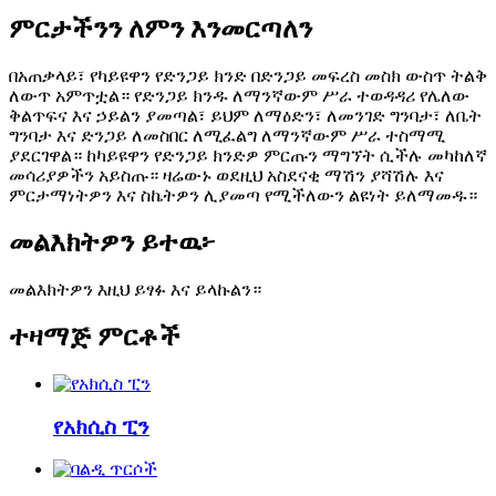
ምርታችንን ለምን እንመርጣለን
በአጠቃላይ፣ የካይዩዋን የድንጋይ ክንድ በድንጋይ መፍረስ መስክ ውስጥ ትልቅ
ለውጥ አምጥቷል። የድንጋይ ክንዱ ለማንኛውም ሥራ ተወዳዳሪ የሌለው
ቅልጥፍና እና ኃይልን ያመጣል፣ ይህም ለማዕድን፣ ለመንገድ ግንባታ፣ ለቤት
ግንባታ እና ድንጋይ ለመስበር ለሚፈልግ ለማንኛውም ሥራ ተስማሚ
ያደርገዋል። ከካይዩዋን የድንጋይ ክንድዎ ምርጡን ማግኘት ሲችሉ መካከለኛ
መሳሪያዎችን አይስጡ። ዛሬውኑ ወደዚህ አስደናቂ ማሽን ያሻሽሉ እና
ምርታማነትዎን እና ስኬትዎን ሊያመጣ የሚችለውን ልዩነት ይለማመዱ።
መልእክትዎን ይተዉ፦
መልእክትዎን እዚህ ይፃፉ እና ይላኩልን።
ተዛማጅ ምርቶች
የአክሲስ ፒን