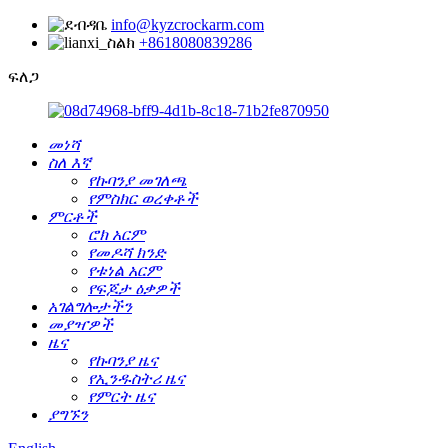
info@kyzcrockarm.com
+8618080839286
ፍለጋ
መነሻ
ስለ እኛ
የኩባንያ መገለጫ
የምስክር ወረቀቶች
ምርቶች
ሮክ አርም
የመዶሻ ክንድ
የቱነል አርም
የፍጆታ ዕቃዎች
አገልግሎታችን
መያዣዎች
ዜና
የኩባንያ ዜና
የኢንዱስትሪ ዜና
የምርት ዜና
ያግኙን