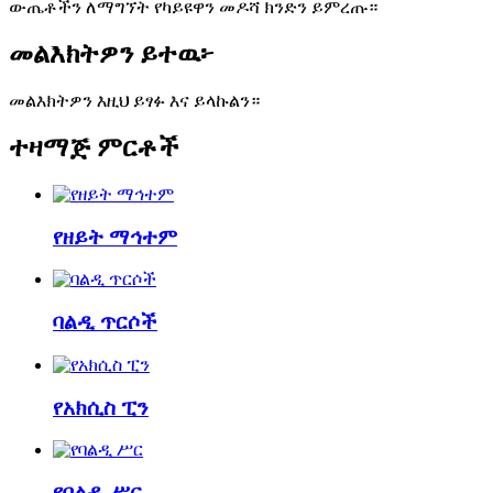
ውጤቶችን ለማግኘት የካይዩዋን መዶሻ ክንድን ይምረጡ።
መልእክትዎን ይተዉ፦
መልእክትዎን እዚህ ይፃፉ እና ይላኩልን።
ተዛማጅ ምርቶች
የዘይት ማኅተም
ባልዲ ጥርሶች
የአክሲስ ፒን
የባልዲ ሥር