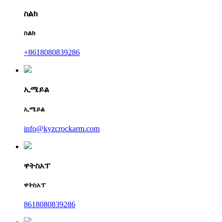
ስልክ
ስልክ
+8618080839286
ኢሜይል
ኢሜይል
info@kyzcrockarm.com
ዋትስአፕ
ዋትስአፕ
8618080839286