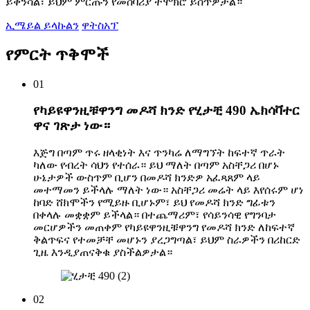
ይቀንሳል፣ ይህም ምርጡን የመሰባሪያ ተሞክሮ ይሰጥዎታል።
ኢሜይል ይላኩልን
ዋትስአፕ
የምርት ጥቅሞች
01
የካይዩዋንዚቹዋንግ መዶሻ ክንድ የሂታቺ 490 ኤክሳቫተር
ዋና ገጽታ ነው።
እጅግ በጣም ጥሩ ዘላቂነት እና ጥንካሬ ለማግኘት ከፍተኛ ጥራት
ካለው የብረት ሳህን የተሰራ። ይህ ማለት በጣም አስቸጋሪ በሆኑ
ሁኔታዎች ውስጥም ቢሆን በመዶሻ ክንድዎ አፈጻጸም ላይ
መተማመን ይችላሉ ማለት ነው። አስቸጋሪ መሬት ላይ እየሰሩም ሆነ
ከባድ ሸክሞችን የሚይዙ ቢሆኑም፣ ይህ የመዶሻ ክንድ ግፊቱን
በቀላሉ መቋቋም ይችላል። በተጨማሪም፣ የሳይንሳዊ የግንባታ
መርሆዎችን መጠቀም የካይዩዋንዚቹዋንግ የመዶሻ ክንድ ለከፍተኛ
ቅልጥፍና የተመቻቸ መሆኑን ያረጋግጣል፣ ይህም ስራዎችን በሪከርድ
ጊዜ እንዲያጠናቅቁ ያስችልዎታል።
02