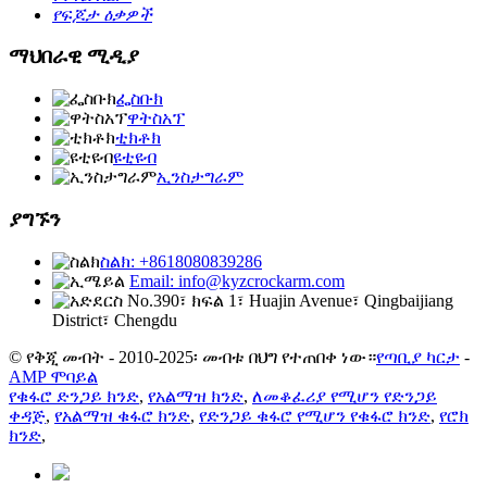
የፍጆታ ዕቃዎች
ማህበራዊ ሚዲያ
ፌስቡክ
ዋትስአፕ
ቲክቶክ
ዩቲዩብ
ኢንስታግራም
ያግኙን
ስልክ: +8618080839286
Email: info@kyzcrockarm.com
No.390፣ ክፍል 1፣ Huajin Avenue፣ Qingbaijiang
District፣ Chengdu
© የቅጂ መብት - 2010-2025፡ መብቱ በህግ የተጠበቀ ነው።
የጣቢያ ካርታ
-
AMP ሞባይል
የቁፋሮ ድንጋይ ክንድ
,
የአልማዝ ክንድ
,
ለመቆፈሪያ የሚሆን የድንጋይ
ቀዳጅ
,
የአልማዝ ቁፋሮ ክንድ
,
የድንጋይ ቁፋሮ የሚሆን የቁፋሮ ክንድ
,
የሮክ
ክንድ
,