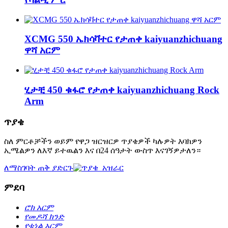
XCMG 550 ኤክሳቫተር የታጠቀ kaiyuanzhichuang
ዋሻ አርም
ሂታቺ 450 ቁፋሮ የታጠቀ kaiyuanzhichuang Rock
Arm
ጥያቄ
ስለ ምርቶቻችን ወይም የዋጋ ዝርዝርዎ ጥያቄዎች ካሉዎት እባክዎን
ኢሜልዎን ለእኛ ይተዉልን እና በ24 ሰዓታት ውስጥ እናገኝዎታለን።
ለማስገባት ጠቅ ያድርጉ
ምደባ
ሮክ አርም
የመዶሻ ክንድ
የቱነል አርም