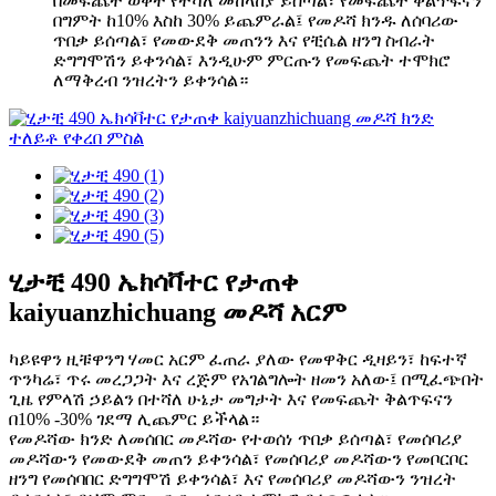
በመፍጨት ወቅት የተሻለ መከላከያ ይሰጣል፣ የመፍጨት ቅልጥፍናን
በግምት ከ10% እስከ 30% ይጨምራል፤ የመዶሻ ክንዱ ለሰባሪው
ጥበቃ ይሰጣል፣ የመውደቅ መጠንን እና የቺሴል ዘንግ ስብራት
ድግግሞሽን ይቀንሳል፣ እንዲሁም ምርጡን የመፍጨት ተሞክሮ
ለማቅረብ ንዝረትን ይቀንሳል።
ሂታቺ 490 ኤክሳቫተር የታጠቀ
kaiyuanzhichuang መዶሻ አርም
ካይዩዋን ዚቹዋንግ ሃመር አርም ፈጠራ ያለው የመዋቅር ዲዛይን፣ ከፍተኛ
ጥንካሬ፣ ጥሩ መረጋጋት እና ረጅም የአገልግሎት ዘመን አለው፤ በሚፈጭበት
ጊዜ የምላሽ ኃይልን በተሻለ ሁኔታ መግታት እና የመፍጨት ቅልጥፍናን
በ10% -30% ገደማ ሊጨምር ይችላል።
የመዶሻው ክንድ ለመሰበር መዶሻው የተወሰነ ጥበቃ ይሰጣል፣ የመሰባሪያ
መዶሻውን የመውደቅ መጠን ይቀንሳል፣ የመሰባሪያ መዶሻውን የመቦርቦር
ዘንግ የመሰባበር ድግግሞሽ ይቀንሳል፣ እና የመሰባሪያ መዶሻውን ንዝረት