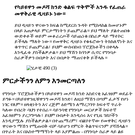
የካይዩዋን መዶሻ ክንድ ቁልፍ ጥቅሞች አንዱ የፈጠራ
መዋቅራዊ ዲዛይኑ ነው።
ይህ ዲዛይን ዋናውን ክፍል ከሚደርስ ጉዳት የሚከላከል ከመሆኑም
በላይ አጠቃላይ ምርታማነትን ይጨምራል። ይህ ማለት ያልተጠበቁ
ውድቀቶች ወይም መቆራረጦች ሳይጨነቁ በስራዎ ላይ ማተኮር
ይችላሉ ማለት ነው። የመዋቅር ዲዛይኑ የቁፋሮውን ትክክለኛነት እና
ቁጥጥር ይጨምራል፣ ይህም ውስብስብ ፕሮጀክቶችን በቀላሉ
እንዲፈቱ ያስችልዎታል። ይህ ማሽን ከጎንዎ ሲኖር የግንባታ
ስራዎችዎን በብቃት እና በብቃት ማጠናቀቅ ይችላሉ።
ምርታችንን ለምን እንመርጣለን
የግንባታ ፕሮጀክቶችዎን በካይዩዋን መዶሻ ክንድ አስደናቂ አፈፃፀም ወደፊት
ይግፉ። በካይዩዋንዚቹዋንግ መዶሻ ክንድ፣ ለዚህ ​​ማሽን በጣም ፈታኝ የሆነ
ነገር የለም። ዘላቂነትን እና ረጅም ዕድሜን ለማረጋገጥ ከፍተኛ ጥራት
ካለው የብረት ሳህን የተሰራ። ሳይንሳዊ የግንባታ መርሆዎች ከፍተኛ
አፈፃፀምን ያረጋግጣሉ፣ ይህም በብቃት እንዲሰሩ እና የጊዜ ገደቦችን
እንዲያሟሉ ያስችልዎታል። በተጨማሪም፣ ብልሃተኛው የመዋቅር ዲዛይን
ዋናውን ማሽን የሚጠብቅ ብቻ ሳይሆን የምርት ቅልጥፍናንም ያሻሽላል።
በጥራት እና በአስተማማኝነት ላይ አያምልጡ - በግንባታ ስራዎ ላይ ልዩ