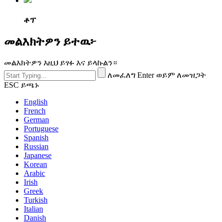
ቶፕ
መልእክትዎን ይተዉ፦
መልእክትዎን እዚህ ይፃፉ እና ይላኩልን።
ለመፈለግ Enter ወይም ለመዝጋት
ESC ይጫኑ
English
French
German
Portuguese
Spanish
Russian
Japanese
Korean
Arabic
Irish
Greek
Turkish
Italian
Danish