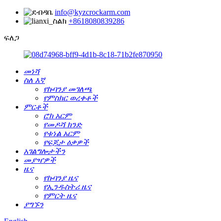
info@kyzcrockarm.com
+8618080839286
ፍለጋ
መነሻ
ስለ እኛ
የኩባንያ መገለጫ
የምስክር ወረቀቶች
ምርቶች
ሮክ አርም
የመዶሻ ክንድ
የቱነል አርም
የፍጆታ ዕቃዎች
አገልግሎታችን
መያዣዎች
ዜና
የኩባንያ ዜና
የኢንዱስትሪ ዜና
የምርት ዜና
ያግኙን