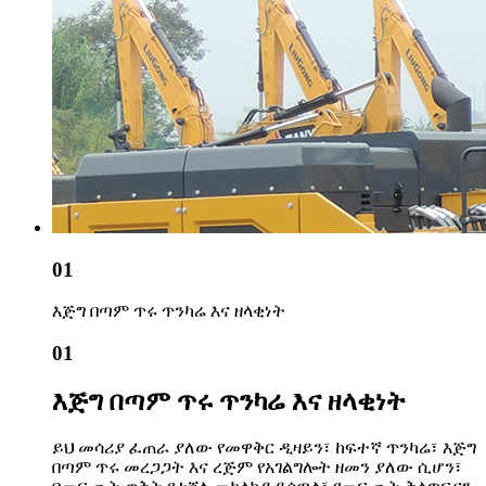
01
እጅግ በጣም ጥሩ ጥንካሬ እና ዘላቂነት
01
እጅግ በጣም ጥሩ ጥንካሬ እና ዘላቂነት
ይህ መሳሪያ ፈጠራ ያለው የመዋቅር ዲዛይን፣ ከፍተኛ ጥንካሬ፣ እጅግ
በጣም ጥሩ መረጋጋት እና ረጅም የአገልግሎት ዘመን ያለው ሲሆን፣